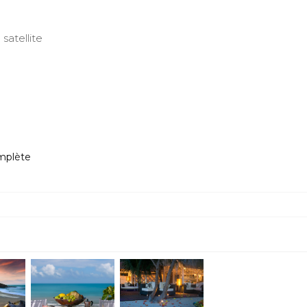
satellite
mplète