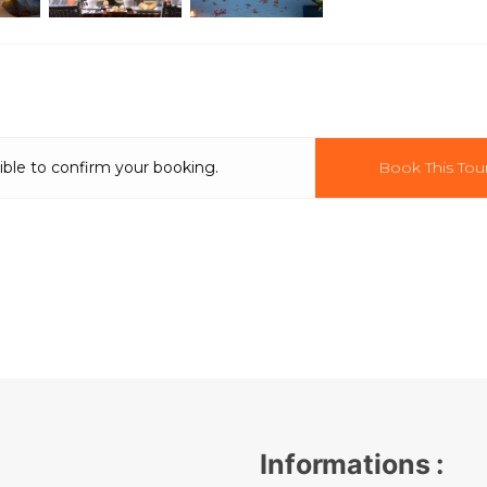
ible to confirm your booking.
Book This Tou
Informations :