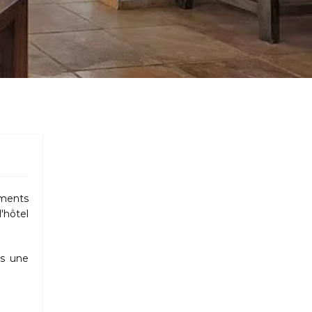
ements
'hôtel
ns une