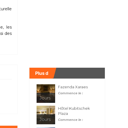
urelle
e, les
si des
Plus d
Fazenda Xaraes
Commence le :
Jours
Hôtel Kubitschek
Plaza
Jours
Commence le :