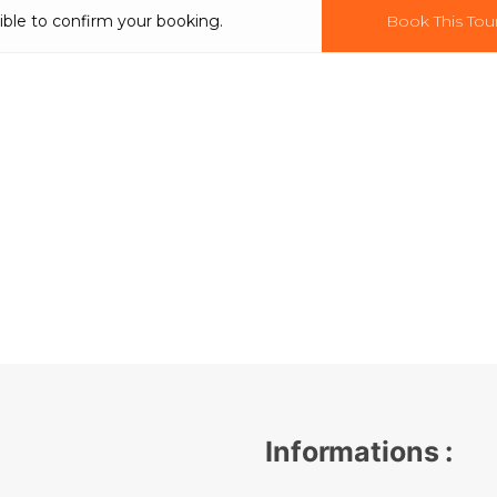
ible to confirm your booking.
Book This Tou
Informations :