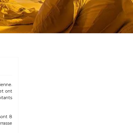
ienne.
et ont
itants
sont 8
rrasse