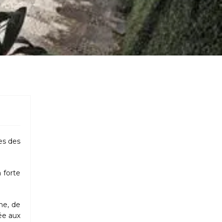
es des
a forte
ne, de
ée aux