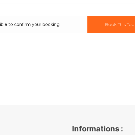
ible to confirm your booking.
Book This Tou
Informations :