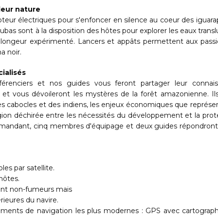
deur nature
eur électriques pour s'enfoncer en silence au coeur des iguara
ubas sont à la disposition des hôtes pour explorer les eaux trans
un plongeur expérimenté. Lancers et appâts permettent aux pass
a noir.
ialisés
nférenciers et nos guides vous feront partager leur connai
s et vous dévoileront les mystères de la forêt amazonienne. Il
s cabocles et des indiens, les enjeux économiques que représe
 région déchirée entre les nécessités du développement et la prot
commandant, cinq membres d'équipage et deux guides répondront
s par satellite.
hôtes.
sont non-fumeurs mais
rieures du navire.
ents de navigation les plus modernes : GPS avec cartograph