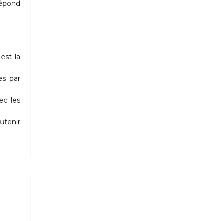
répond
est la
es par
ec les
utenir