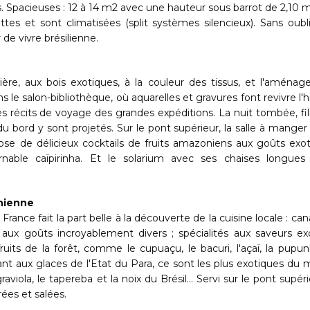
. Spacieuses : 12 à 14 m2 avec une hauteur sous barrot de 2,10 m,
ttes et sont climatisées (split systèmes silencieux). Sans oubli
de vivre brésilienne.
mière, aux bois exotiques, à la couleur des tissus, et l'aména
e salon-bibliothèque, où aquarelles et gravures font revivre l'hi
s récits de voyage des grandes expéditions. La nuit tombée, fi
u bord y sont projetés. Sur le pont supérieur, la salle à manger
ose de délicieux cocktails de fruits amazoniens aux goûts exot
ournable caïpirinha. Et le solarium avec ses chaises longues 
nienne
ance fait la part belle à la découverte de la cuisine locale : ca
) aux goûts incroyablement divers ; spécialités aux saveurs ex
uits de la forêt, comme le cupuaçu, le bacuri, l'açaï, la pupun
uant aux glaces de l'Etat du Para, ce sont les plus exotiques du
iola, le tapereba et la noix du Brésil... Servi sur le pont supéri
ées et salées.