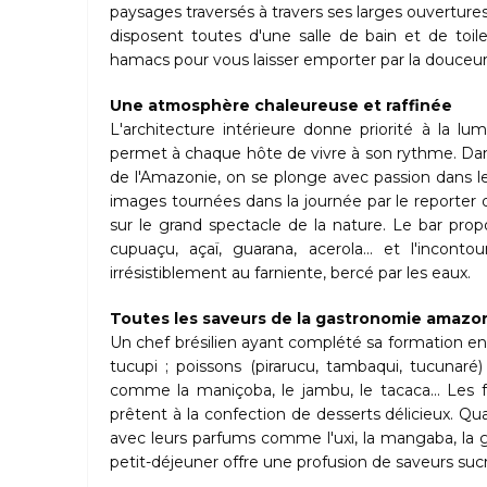
paysages traversés à travers ses larges ouvertures
disposent toutes d'une salle de bain et de toile
hamacs pour vous laisser emporter par la douceur 
Une atmosphère chaleureuse et raffinée
L'architecture intérieure donne priorité à la lu
permet à chaque hôte de vivre à son rythme. Dans l
de l'Amazonie, on se plonge avec passion dans le
images tournées dans la journée par le reporter d
sur le grand spectacle de la nature. Le bar prop
cupuaçu, açaï, guarana, acerola... et l'incont
irrésistiblement au farniente, bercé par les eaux.
Toutes les saveurs de la gastronomie amazo
Un chef brésilien ayant complété sa formation en Fr
tucupi ; poissons (pirarucu, tambaqui, tucunaré
comme la maniçoba, le jambu, le tacaca... Les fr
prêtent à la confection de desserts délicieux. Q
avec leurs parfums comme l'uxi, la mangaba, la grav
petit-déjeuner offre une profusion de saveurs sucr