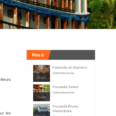
Plus d
Fazenda do Barreiro
Commence le :
Jours
lleurs
Pousada Jurará
Commence le :
Jours
Pousada Bruno
Marambaia
ur les