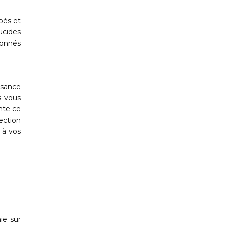
pés et
lucides
ionnés
ssance
s vous
nte ce
ection
 à vos
ie sur