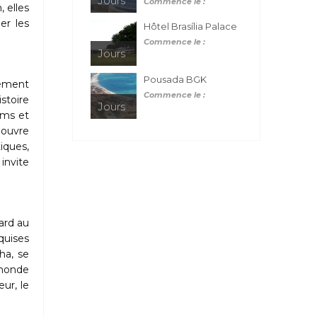
Jours
Commence le :
 elles
er les
Hôtel Brasília Palace
Commence le :
Jours
Pousada BGK
gement
Commence le :
stoire
Jours
lms et
 ouvre
iques,
invite
nard au
quises
ha, se
 monde
eur, le