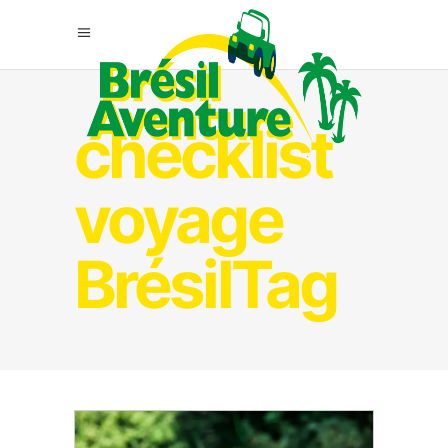
checklist
voyage
BrésilTag