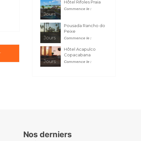
Hôtel Rifoles Praia
Commence le :
Jours
Pousada Rancho do
Peixe
Jours
Commence le :
Hôtel Acapulco
r
Copacabana
Jours
Commence le :
Nos derniers