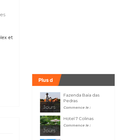
ces
lex et
Plus d
Fazenda Baía das
Pedras
Jours
Commence le :
Hotel 7 Colinas
Commence le :
Jours