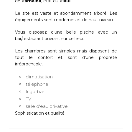
de
Parnaiba
, état du
Piauí
.
Le site est vaste et abondamment arboré. Les
équipements sont modernes et de haut niveau.
Vous disposez d'une belle piscine avec un
bar/restaurant ouvrant sur celle-ci.
Les chambres sont simples mais disposent de
tout le confort et sont d'une propreté
irréprochable.
climatisation
téléphone
frigo-bar
TV
salle d'eau privative.
Sophistication et qualité !