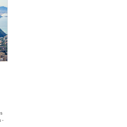
!
us
 -