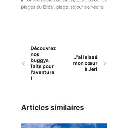
plages du Brésil
,
plage
,
séjour balnéaire
Découvrez
nos
J'ai laissé
buggys
mon cœur
faits pour
à Jeri
l’aventure
!
Articles similaires