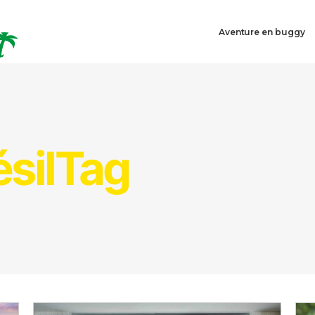
Aventure en buggy
ésilTag